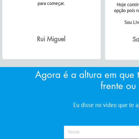
para começar.​​​​​​​
Hoje conti
opção pois n
Sou Livre
Rui Miguel
Sa
Agora é a altura em que 
frente ou 
Eu disse no video que te 
FName