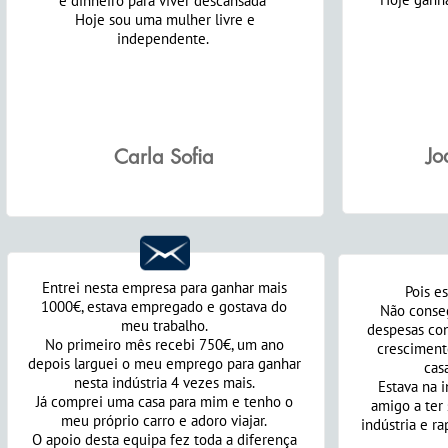
e dinheiro para viver descansada
Hoje sou uma mulher livre e
independente. ​​​​​​​
Jo
Carla Sofia
Entrei nesta empresa para ganhar mais
Pois es
1000€, estava empregado e gostava do
Não conseg
meu trabalho.
despesas co
No primeiro mês recebi 750€, um ano
cresciment
depois larguei o meu emprego para ganhar
casa
nesta indústria 4 vezes mais.
Estava na 
Já comprei uma casa para mim e tenho o
amigo a ter 
meu próprio carro e adoro viajar.
indústria e r
O apoio desta equipa fez toda a diferença