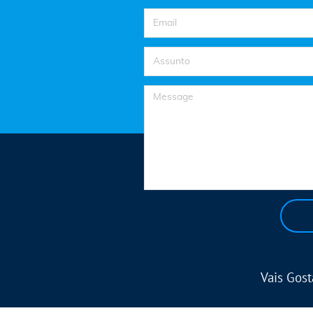
E-mail
Text
Textarea
Vais Gos